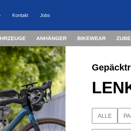
e
Kontakt
Jobs
AHRZEUGE
ANHÄNGER
BIKEWEAR
ZUB
Gepäcktr
LEN
ALLE
PA