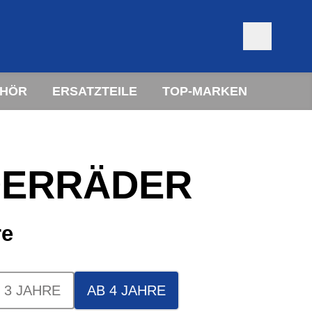
EHÖR
ERSATZTEILE
TOP-MARKEN
DERRÄDER
re
 3 JAHRE
AB 4 JAHRE