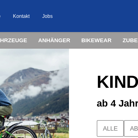
e
Kontakt
Jobs
AHRZEUGE
ANHÄNGER
BIKEWEAR
ZUB
KIN
ab 4 Jah
ALLE
AB