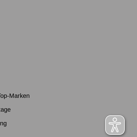
Top-Marken
tage
ung