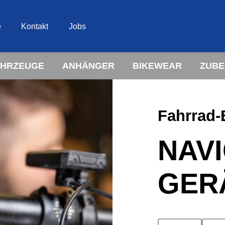
e
Kontakt
Jobs
AHRZEUGE
ANHÄNGER
BIKEWEAR
ZUB
Fahrrad-
NAVI
GER