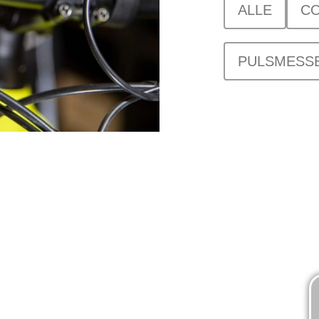
ALLE
C
PULSMESS