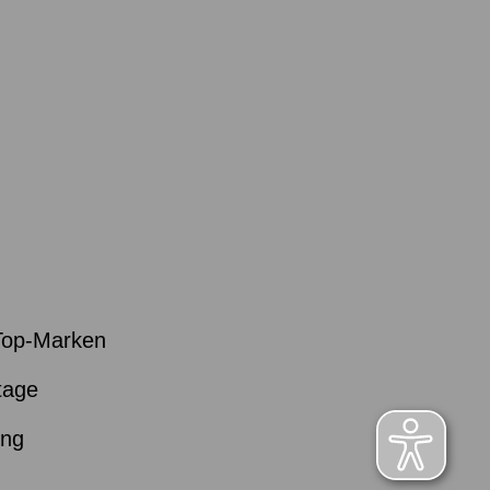
Top-Marken
tage
ung